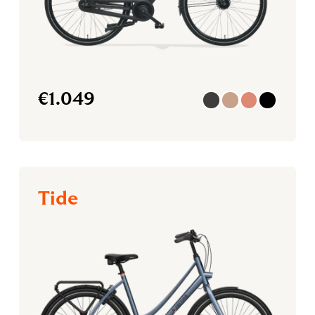
€
1.049
Tide