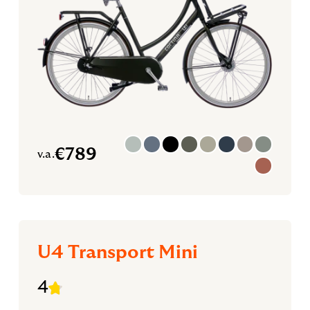
€
789
v.a.
U4 Transport Mini
4