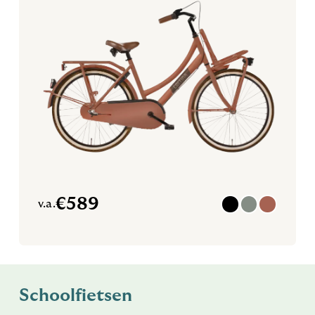
€
589
v.a.
Schoolfietsen