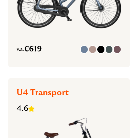
€
619
v.a.
U4 Transport
4.6