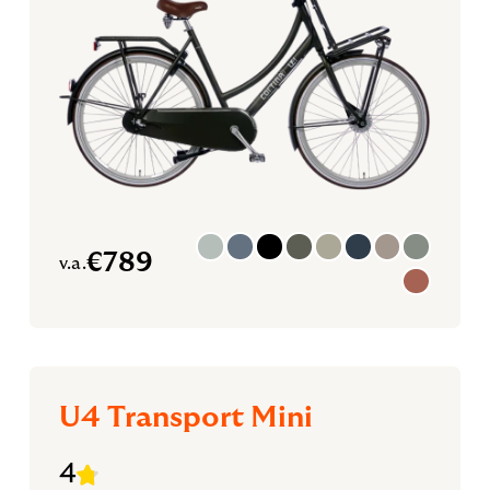
€
789
v.a.
U4 Transport Mini
4