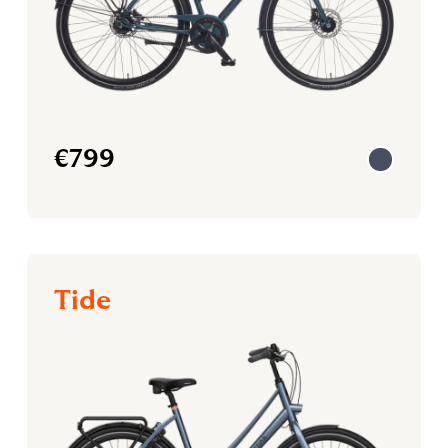
€
799
Tide