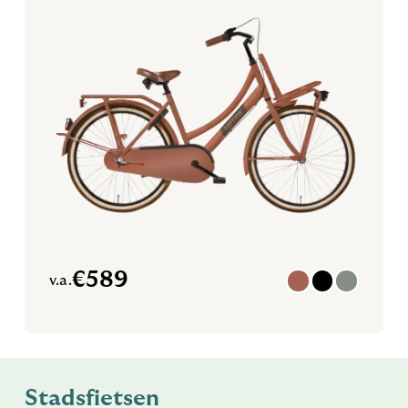
€
589
v.a.
Stadsfietsen