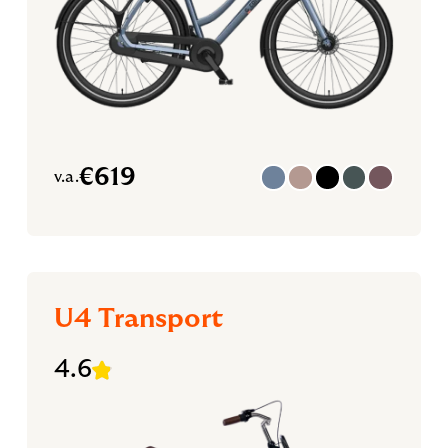
€
619
v.a.
U4 Transport
4.6