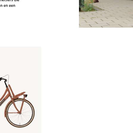
ietsers die
en en een