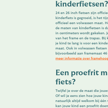
kinderfietsen
24 en 26 inch fietsen zijn officie
kinderfiets is gegroeid, is het ti
officieel een volwassen maat. H
de maten van kinderfietsen is d
in centimeters wordt gekeken. 
van het frame en de trapas. Bij k
je kind te lang is voor een kind
maat. Ook in volwassen fietsen 
bijvoorbeeld aan framemaat 46 o
meer informatie over framehoo
Een proefrit 
fiets?
Twijfel je over de maat die jou
Of wil je eens zien hoe jouw kin
natuurlijk altijd welkom bij één
kan jouw kind een proefrit doen