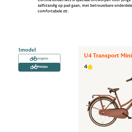
Cortina kinderfiets is speciaal ontworpen voor jonge f
zelfstandig op pad gaan, met betrouwbare onderdel
comfortabele zit.
1
model
U4 Transport Mini
Jongens
4
Meisjes