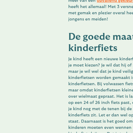
meer van een
opvallend gekleur
heeft het allemaal! Met 3 versn
met gemak en plezier overal hee
jongens en meiden!
De goede maat
kinderfiets
Je kind heeft een nieuwe kinder
je moet kiezen? Je wil dat hij of 
maar je wil wel dat je kind veil
kinderfietsen worden gemaakt in
kinderfietsen. Bij volwassen fie
maar omdat kinderfietsen kleine
over wielmaat gepraat. Het is la
op een 24 of 26 inch fiets past,
je kind nog met de tenen bij de 
kinderfiets zit. Let er dan wel 
staat. Daarnaast is het goed om 
kinderen moeten even wennen a