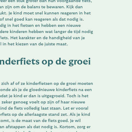
 weer een stuk groter dan hun voorgaande fiets,
kan zijn om de balans te bewaren. Kijk dan
lukt. Je kind moet snel kunnen reageren in het
j of snel goed kan reageren als dat nodig is.
dig in het fietsen en hebben een nieuwe
ndere kinderen hebben wat langer de tijd nodig
ets. Het karakter en de handigheid van je
l in het kiezen van de juiste maat.
nderfiets op de groei
 zich af of ze kinderfietsen op de groei moeten
 zonde als je de gloednieuwe kinderfiets na een
at je kind er dan is uitgegroeid. Toch is het
el zeker genoeg voelt op zijn of haar nieuwe
ind de fiets volledig laat staan. Let er vooral
fiets op de allerlaagste stand zet. Als je kind
omt, is de maat van de fiets goed. Je wil
an afstappen als dat nodig is. Kortom, zorg er