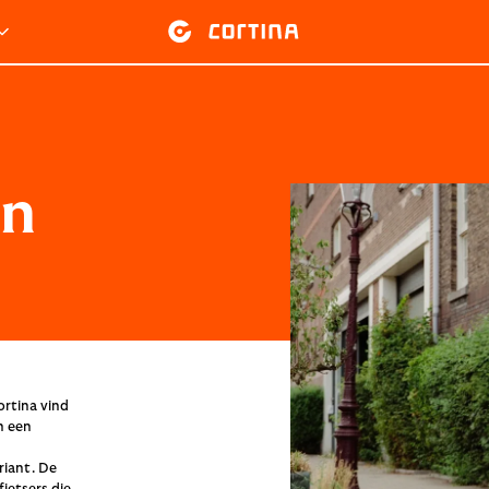
en
ortina vind
n een
riant. De