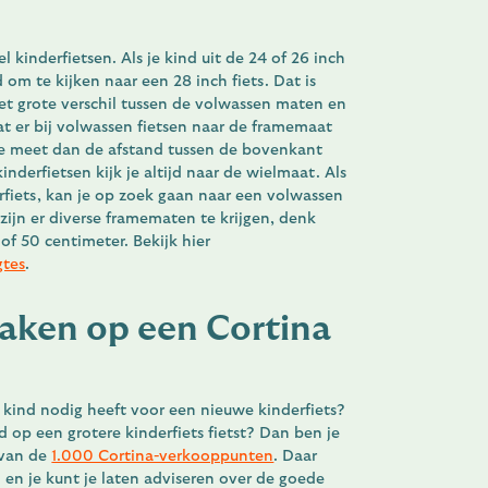
?
el kinderfietsen. Als je kind uit de 24 of 26 inch
jd om te kijken naar een 28 inch fiets. Dat is
et grote verschil tussen de volwassen maten en
at er bij volwassen fietsen naar de framemaat
Je meet dan de afstand tussen de bovenkant
inderfietsen kijk je altijd naar de wielmaat. Als
erfiets, kan je op zoek gaan naar een volwassen
zijn er diverse framematen te krijgen, denk
f 50 centimeter. Bekijk hier
gtes
.
maken op een Cortina
w kind nodig heeft voor een nieuwe kinderfiets?
d op een grotere kinderfiets fietst? Dan ben je
 van de
1.000 Cortina-verkooppunten
. Daar
 en je kunt je laten adviseren over de goede