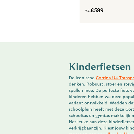
€
589
v.a.
Kinderfietsen
De iconische
Cortina U4 Transp
denken. Robuust, stoer en stevi
spullen mee. De perfecte fiets v
kinderen hebben we deze populai
variant ontwikkeld. Wedden dat 
schoolplein heeft met deze Cor
schooltas en gymtas makkelijk 
Het leuke aan deze kinderfietsen
verkrijgbaar zijn. Kiest jouw ki