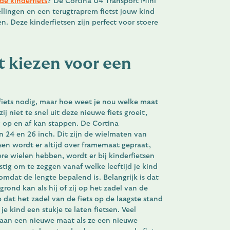
de kinderfiets
? De Cortina U4 Transport Mini
ellingen en een terugtraprem fietst jouw kind
n. Deze kinderfietsen zijn perfect voor stoere
 kiezen voor een
fiets nodig, maar hoe weet je nou welke maat
zij niet te snel uit deze nieuwe fiets groeit,
ig op en af kan stappen. De Cortina
 24 en 26 inch. Dit zijn de wielmaten van
tsen wordt er altijd over framemaat gepraat,
re wielen hebben, wordt er bij kinderfietsen
stig om te zeggen vanaf welke leeftijd je kind
 omdat de lengte bepalend is. Belangrijk is dat
grond kan als hij of zij op het zadel van de
op dat het zadel van de fiets op de laagste stand
je kind een stukje te laten fietsen. Veel
an een nieuwe maat als ze een nieuwe