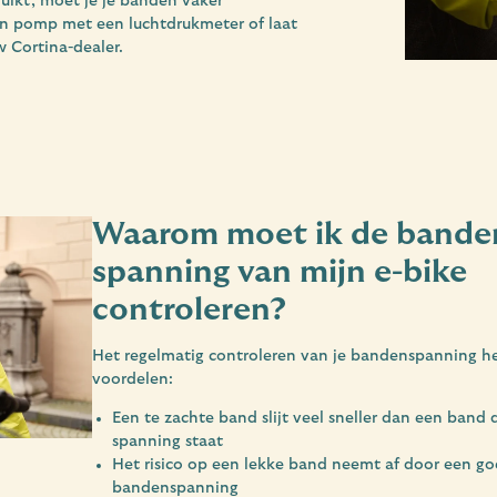
ebruikt, moet je je banden vaker
n pomp met een luchtdrukmeter of laat
 Cortina-dealer.
Waarom moet ik de bande
spanning van mijn e-bike
controleren?
Het regelmatig controleren van je bandenspanning he
voordelen:
Een te zachte band slijt veel sneller dan een band 
spanning staat
Het risico op een lekke band neemt af door een g
bandenspanning