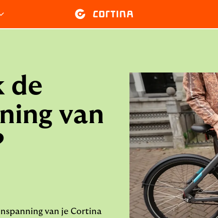
k de
ning van
?
denspanning van je Cortina