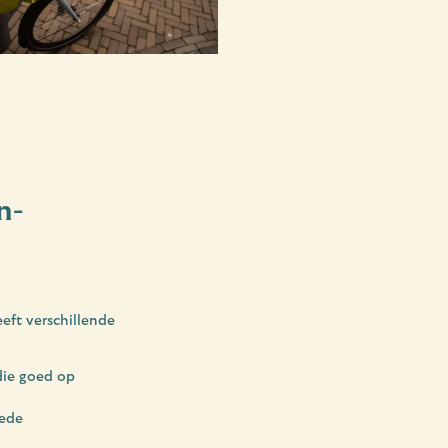
n-
eft verschillende
die goed op
oede