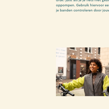
druk! Juist als je je fiets niet g
oppompen. Gebruik hiervoor ee
je banden controleren door jouw