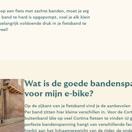
st op een fiets met zachte banden, moet je erg
band te hard is opgepompt, voel je elk klein
belangrijk voldoende druk in je fietsband te
veel!
Wat is de goede bandensp
voor mijn e-bike?
Op de zijkant van je fietsband vind je de aanbevole
Per band zitten hier kleine verschillen in. Voor de Co
buitenband (die op veel Cortina fietsen te vinden is) 
perfecte bandenspanning hangt van verschillende fac
hierbij aan het lichaamsgewicht van de rijder, de ond