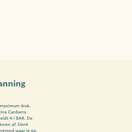
anning
n maximum druk.
rtina Canberra
geldt 4.1 BAR. De
toren af. Denk
ergrond waar je op